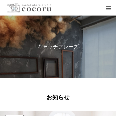
キ
ャ
ッ
チ
フ
レ
ー
ズ
お知らせ