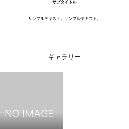
サブタイトル
サンプルテキスト。サンプルテキスト。
ギャラリー